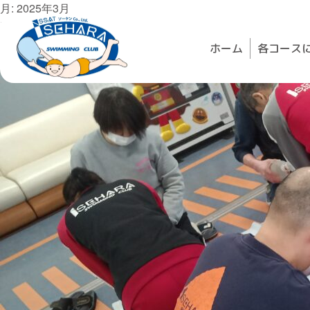
Skip
月:
2025年3月
to
プール安全管理のための従業員研修実施
content
Posted on
2025年3月6日
by
ac-swim
ホーム
各コース