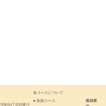
各コースについて
● 体操コース
施設案
市桜台4丁目25番10