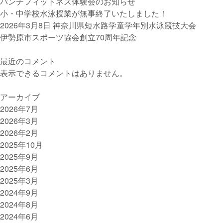
パンチフィットネス体験会のお知らせ
理
小・中学校水泳授業が無事終了いたしました！
の
2026年3月8日 神奈川県短水路学童学年別水泳競技大会
た
伊勢原市スポーツ協会創立70周年記念
め
の
最近のコメント
従
表示できるコメントはありません。
業
員
アーカイブ
研
2026年7月
修
2026年3月
実
2026年2月
施
2025年10月
2025年9月
2025年6月
2025年3月
2024年9月
2024年8月
2024年6月