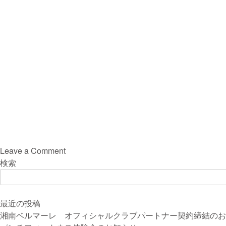
on
Leave a Comment
プ
検索
ー
ル
安
最近の投稿
全
湘南ベルマーレ オフィシャルクラブパートナー契約締結のお
管