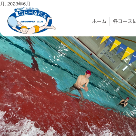
Skip
月:
2023年6月
to
伊勢原市立比々多小学校水泳授業が始まりました
content
Posted on
2023年6月10日
by
ac-swim
ホーム
各コース