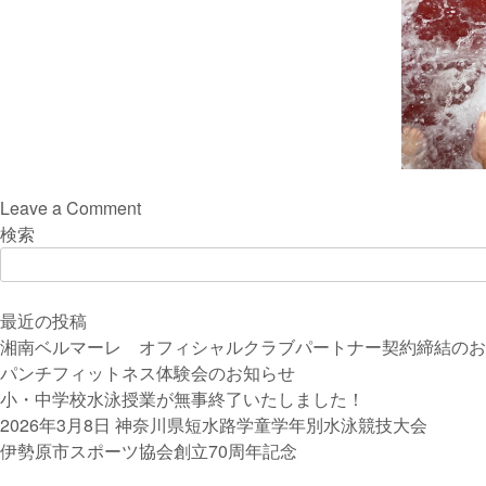
on
Leave a Comment
伊
検索
勢
原
市
最近の投稿
立
湘南ベルマーレ オフィシャルクラブパートナー契約締結のお
比々
パンチフィットネス体験会のお知らせ
多
小・中学校水泳授業が無事終了いたしました！
小
2026年3月8日 神奈川県短水路学童学年別水泳競技大会
学
伊勢原市スポーツ協会創立70周年記念
校