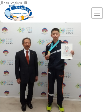
Skip
月:
2021年10月
to
伊勢原市長へ表敬訪問しました
content
Posted on
2021年10月23日
by
ac-swim