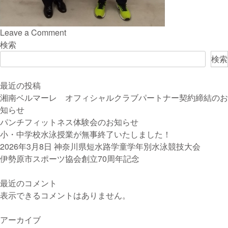
on
Leave a Comment
伊
検索
勢
検索
原
市
最近の投稿
長
湘南ベルマーレ オフィシャルクラブパートナー契約締結のお
へ
知らせ
表
パンチフィットネス体験会のお知らせ
敬
小・中学校水泳授業が無事終了いたしました！
訪
2026年3月8日 神奈川県短水路学童学年別水泳競技大会
問
伊勢原市スポーツ協会創立70周年記念
し
ま
最近のコメント
し
表示できるコメントはありません。
た
アーカイブ