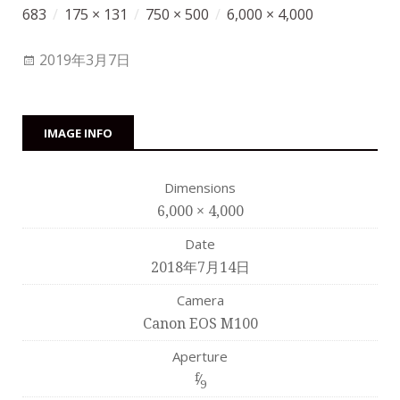
683
/
175 × 131
/
750 × 500
/
6,000 × 4,000
2019年3月7日
IMAGE INFO
Dimensions
6,000 × 4,000
Date
2018年7月14日
Camera
Canon EOS M100
Aperture
f
⁄
9