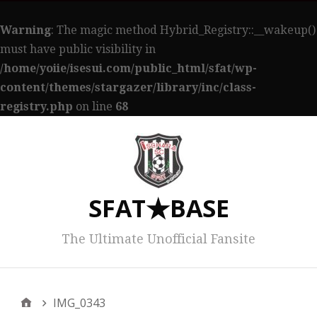
Warning
: The magic method Hybrid_Registry::__wakeup()
must have public visibility in
/home/yoiie/isesui.com/public_html/sfat/wp-
content/themes/stargazer/library/inc/class-
registry.php
on line
68
SFAT★BASE
The Ultimate Unofficial Fansite
メインメニュー
IMG_0343