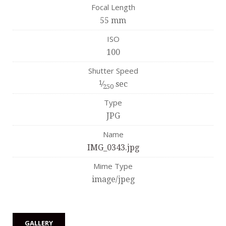
Focal Length
55 mm
ISO
100
Shutter Speed
1
⁄
sec
250
Type
JPG
Name
IMG_0343.jpg
Mime Type
image/jpeg
GALLERY