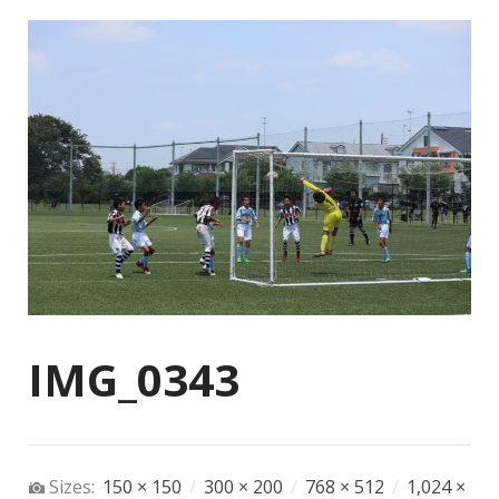
IMG_0343
Sizes:
150 × 150
/
300 × 200
/
768 × 512
/
1,024 ×