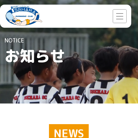
Skip
to
content
NOTICE
お知らせ
NEWS